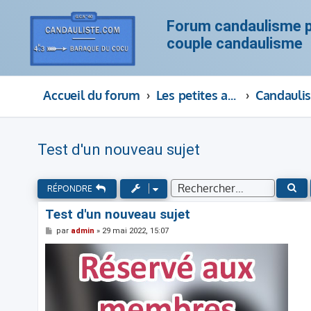
Forum candaulisme po
couple candaulisme
Accueil du forum
Les petites annonces des hommes cocus, couple candaulisme, cocufieur et cocufieuse
Test d'un nouveau sujet
RE
RÉPONDRE
Test d'un nouveau sujet
M
par
admin
»
29 mai 2022, 15:07
e
s
s
a
g
e