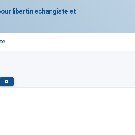
ur libertin echangiste et
Candauliste autre qu'en france
RECHERCHE AVANCÉE
CHERCHER