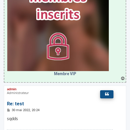
Membre VIP
H
a
u
admin
t
Administrateur
Re: test
M
30 mai 2022, 20:24
e
s
sqdds
s
a
g