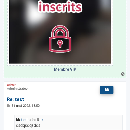
Membre VIP
H
a
u
admin
t
Administrateur
Re: test
M
31 mai 2022, 16:50
e
s
s
test
a écrit :
↑
a
g
qsdqsdqsdqs
e