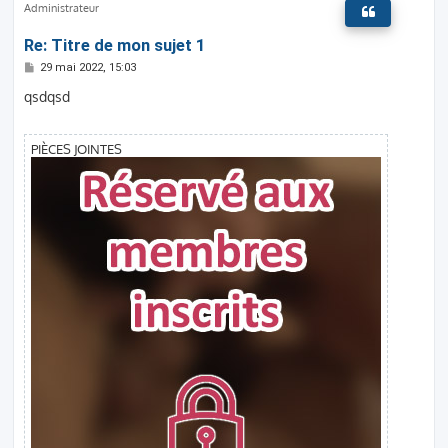
t
Administrateur
Re: Titre de mon sujet 1
M
29 mai 2022, 15:03
e
s
qsdqsd
s
a
g
e
PIÈCES JOINTES