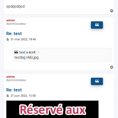
qsdqsdqsd
H
a
u
admin
t
Administrateur
Re: test
M
31 mai 2022, 18:46
e
s
s
test
a écrit :
↑
a
g
testbg (46).jpg
e
H
a
u
admin
t
Administrateur
Re: test
M
21 juin 2022, 15:00
e
s
s
a
g
e