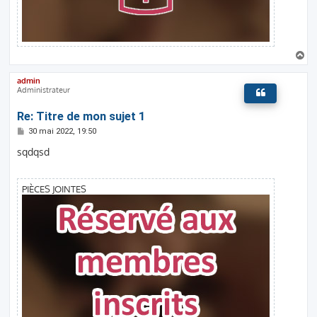
H
a
u
admin
t
Administrateur
Re: Titre de mon sujet 1
M
30 mai 2022, 19:50
e
s
sqdqsd
s
a
g
e
PIÈCES JOINTES