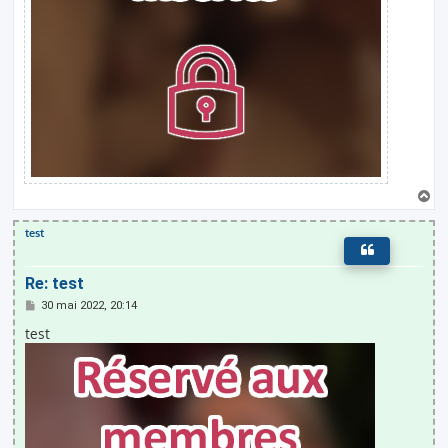
H
a
u
test
t
Re: test
M
30 mai 2022, 20:14
e
s
test
s
a
g
e