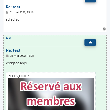
Re: test
M
31 mai 2022, 15:16
e
s
sdfsdfsdf
s
a
g
H
e
a
u
test
t
Re: test
M
31 mai 2022, 15:28
e
s
qsdqsdqsdqs
s
a
g
e
PIÈCES JOINTES