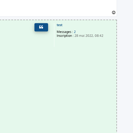
H
a
u
test
t
Messages :
2
Inscription :
28 mai 2022, 08:42