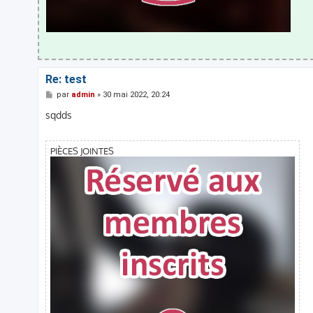
Re: test
M
par
admin
»
30 mai 2022, 20:24
e
s
sqdds
s
a
g
e
PIÈCES JOINTES