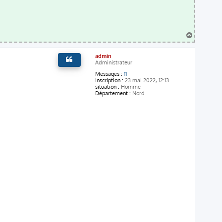
H
a
u
admin
t
Administrateur
Messages :
11
Inscription :
23 mai 2022, 12:13
situation :
Homme
Département :
Nord