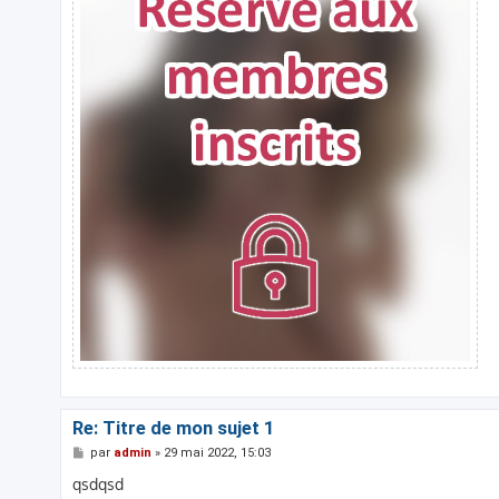
Re: Titre de mon sujet 1
M
par
admin
»
29 mai 2022, 15:03
e
s
qsdqsd
s