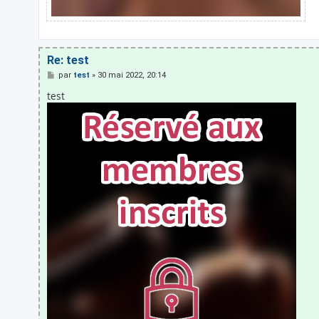
Re: test
M
par
test
»
30 mai 2022, 20:14
e
s
test
s
a
g
e