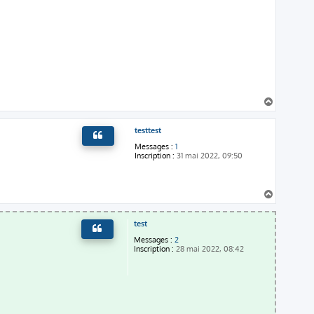
H
a
u
testtest
t
Messages :
1
Inscription :
31 mai 2022, 09:50
H
a
u
test
t
Messages :
2
Inscription :
28 mai 2022, 08:42