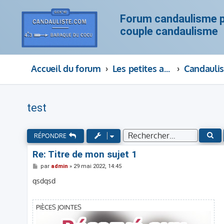
Forum candaulisme po
couple candaulisme
Accueil du forum
Les petites annonces des hommes cocus, couple candaulisme, cocufieur et cocufieuse
test
RE
RÉPONDRE
Re: Titre de mon sujet 1
M
par
admin
»
29 mai 2022, 14:45
e
s
qsdqsd
s
a
g
e
PIÈCES JOINTES