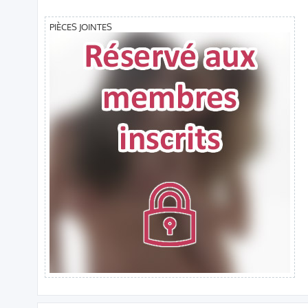
a
g
e
PIÈCES JOINTES