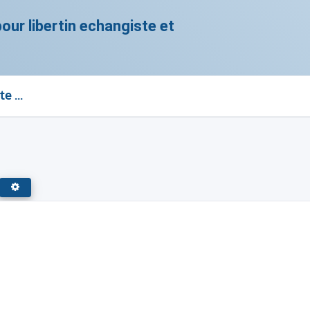
ur libertin echangiste et
Candauliste autre qu'en france
RECHERCHE AVANCÉE
CHERCHER