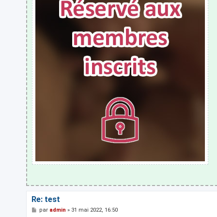
Re: test
M
par
admin
»
31 mai 2022, 16:50
e