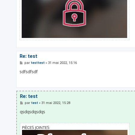
Re: test
M
par
testtest
»
31 mai 2022, 15:16
e
s
sdfsdfsdf
s
a
g
e
Re: test
M
par
test
»
31 mai 2022, 15:28
e
s
qsdqsdqsdqs
s
a
g
e
PIÈCES JOINTES