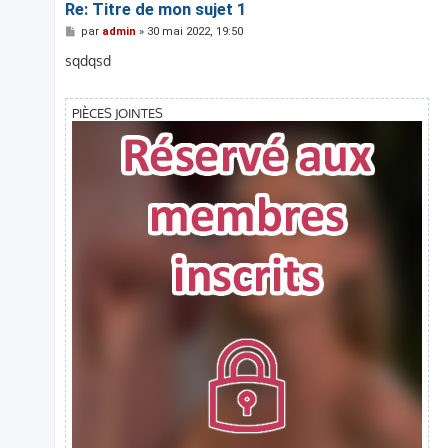
Re: Titre de mon sujet 1
M
par
admin
»
30 mai 2022, 19:50
e
s
sqdqsd
s
a
g
e
PIÈCES JOINTES