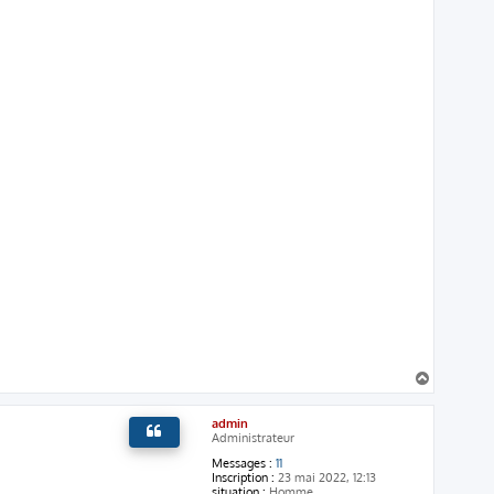
H
a
u
admin
t
Administrateur
Messages :
11
Inscription :
23 mai 2022, 12:13
situation :
Homme