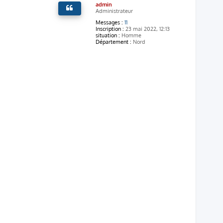
admin
t
Administrateur
Messages :
11
Inscription :
23 mai 2022, 12:13
situation :
Homme
Département :
Nord