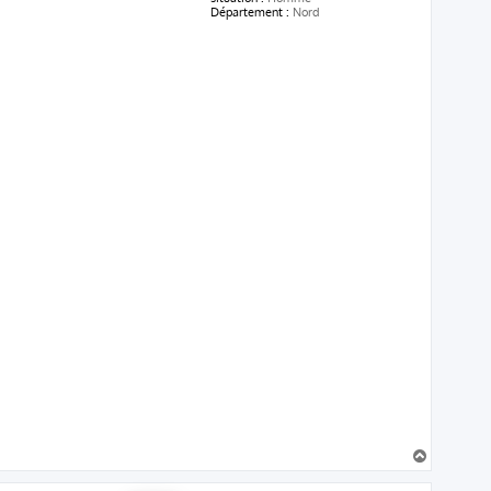
Département :
Nord
H
a
u