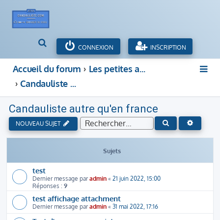
R
CONNEXION
INSCRIPTION
e
c
Accueil du forum
Les petites annonces des hommes cocus, couple candaulisme, cocufieur et cocufieuse
h
Candauliste autre qu'en france
e
r
c
Candauliste autre qu'en france
h
e
RECHERC
RECHERCHER
NOUVEAU SUJET
r
Sujets
test
Dernier message par
admin
«
21 juin 2022, 15:00
Réponses :
9
test affichage attachment
Dernier message par
admin
«
31 mai 2022, 17:16