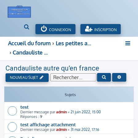
R
CONNEXION
INSCRIPTION
e
c
Accueil du forum
Les petites annonces des hommes cocus, couple candaulisme, cocufieur et cocufieuse
h
Candauliste autre qu'en france
e
r
c
Candauliste autre qu'en france
h
e
RECHERC
RECHERCHER
NOUVEAU SUJET
r
Sujets
test
Dernier message par
admin
«
21 juin 2022, 15:00
Réponses :
9
test affichage attachment
Dernier message par
admin
«
31 mai 2022, 17:16