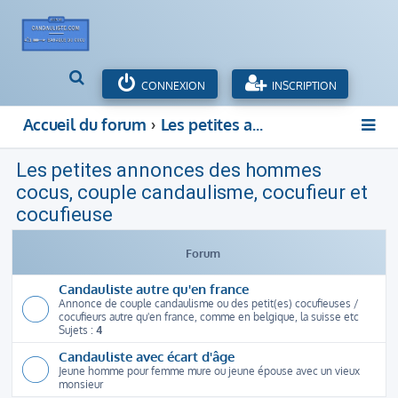
R
CONNEXION
INSCRIPTION
e
c
Accueil du forum
Les petites annonces des hommes cocus, couple candaulisme, cocufieur et cocufieuse
h
e
Les petites annonces des hommes
r
c
cocus, couple candaulisme, cocufieur et
h
cocufieuse
e
r
Forum
Candauliste autre qu'en france
Annonce de couple candaulisme ou des petit(es) cocufieuses /
cocufieurs autre qu'en france, comme en belgique, la suisse etc
Sujets :
4
Candauliste avec écart d'âge
Jeune homme pour femme mure ou jeune épouse avec un vieux
monsieur