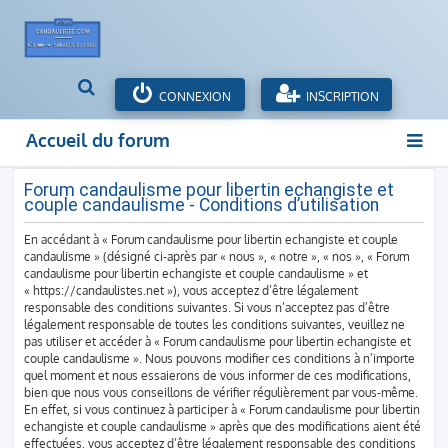
R
CONNEXION
INSCRIPTION
e
c
Accueil du forum
h
e
r
Forum candaulisme pour libertin echangiste et
couple candaulisme - Conditions d’utilisation
c
h
En accédant à « Forum candaulisme pour libertin echangiste et couple
e
candaulisme » (désigné ci-après par « nous », « notre », « nos », « Forum
r
candaulisme pour libertin echangiste et couple candaulisme » et
« https://candaulistes.net »), vous acceptez d’être légalement
responsable des conditions suivantes. Si vous n’acceptez pas d’être
légalement responsable de toutes les conditions suivantes, veuillez ne
pas utiliser et accéder à « Forum candaulisme pour libertin echangiste et
couple candaulisme ». Nous pouvons modifier ces conditions à n’importe
quel moment et nous essaierons de vous informer de ces modifications,
bien que nous vous conseillons de vérifier régulièrement par vous-même.
En effet, si vous continuez à participer à « Forum candaulisme pour libertin
echangiste et couple candaulisme » après que des modifications aient été
effectuées, vous acceptez d’être légalement responsable des conditions