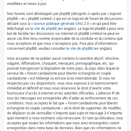
modifiées et mises à jour.
Nos forums sont développés par phpBB (désignés ci-après par « logiciel
phpBB » et « phpBB Limited ») qui est un logiciel de forum de discussions
déclaré sous la «
licence publique générale GNU 2.0
» et qui peut être
téléchargé sur
le site de phpBB
(en anglais). Le logiciel phpBB a pour seul
but de faciliter les discussions sur internet et phpBB Limited ne peut en
aucun cas être tenu comme responsable de la conduite et du contenu que
nous acceptons et que nous n’acceptons pas. Pour plus d’informations
concernant phpBB, veuillez consulter
le site de phpBB
(en anglais).
Vous acceptez de ne publier aucun contenu à caractère abusif, obscène,
vulgaire, diffamatoire, choquant, menaçant, pornographique, etc. qui
pourrait transgresser la législation de votre pays, du pays dans lequel le
serveur de « Forum candaulisme pour libertin echangiste et couple
candaulisme » est hébergé ou encore la loi internationale. Si vous ne
respectez pas ces dispositions, vous vous exposez à un bannissement
immédiat et définitif et nous nous réservons le droit d’avertir votre
fournisseur d’accès à internet et les autorités officielles. L’adresse IP de
tous les messages est enregistrée afin d’aider au renforcement de ces
conditions. Vous acceptez le fait que « Forum candaulisme pour libertin
echangiste et couple candaulisme » ait le droit de supprimer, de modifier,
de déplacer ou de verrouiller n’importe quel sujet et message à n’importe
quel moment si nous estimons cela nécessaire. En tant qu’utilisateur, vous
acceptez que toutes les informations que vous avez renseignées soient
enregistrées dans notre base de données. Bien que ces informations ne