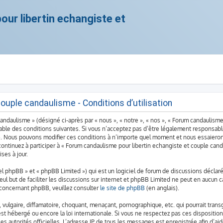
ur libertin echangiste et
ouple candaulisme - Conditions d’utilisation
ndaulisme » (désigné ci-après par « nous », « notre », « nos », « Forum candaulisme
ble des conditions suivantes. Si vous n’acceptez pas d’être légalement responsable 
». Nous pouvons modifier ces conditions à n’importe quel moment et nous essaieron
continuez à participer à « Forum candaulisme pour libertin echangiste et couple can
ses à jour.
 phpBB » et « phpBB Limited ») qui est un logiciel de forum de discussions déclaré
seul but de faciliter les discussions sur internet et phpBB Limited ne peut en aucu
 concernant phpBB, veuillez consulter
le site de phpBB
(en anglais).
vulgaire, diffamatoire, choquant, menaçant, pornographique, etc. qui pourrait transg
st hébergé ou encore la loi internationale. Si vous ne respectez pas ces dispositio
 les autorités officielles. L’adresse IP de tous les messages est enregistrée afin d’