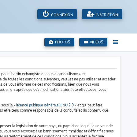
CONNEXION
INSCRIPTION
PHOTOS
VIDÉOS
 pour libertin echangiste et couple candaulisme » et
de toutes les conditions suivantes, veuillez ne pas utiliser et accéder
s de vous informer de ces modifications, bien que nous vous
daulisme » après que des modifications aient été effectuées, vous
 sous la «
licence publique générale GNU 2.0
» et qui peut être
n cas être tenu comme responsable de la conduite et du contenu que
resser la législation de votre pays, du pays dans lequel le serveur de
ns, vous vous exposez à un bannissement immédiat et définitif et nous
aider au renforcement de ces conditions. Vous acceptez le fait que