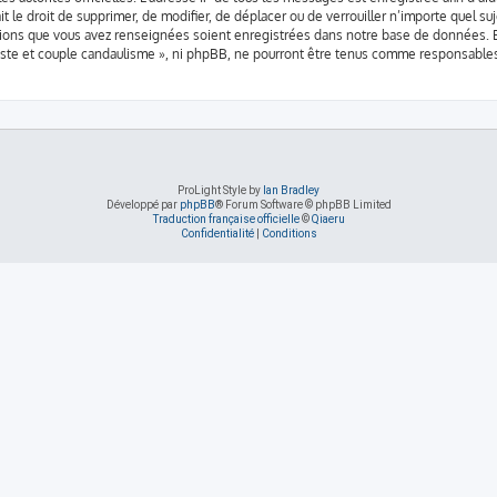
it le droit de supprimer, de modifier, de déplacer ou de verrouiller n’importe quel 
mations que vous avez renseignées soient enregistrées dans notre base de données. B
iste et couple candaulisme », ni phpBB, ne pourront être tenus comme responsables
ProLight Style by
Ian Bradley
Développé par
phpBB
® Forum Software © phpBB Limited
Traduction française officielle
©
Qiaeru
Confidentialité
|
Conditions