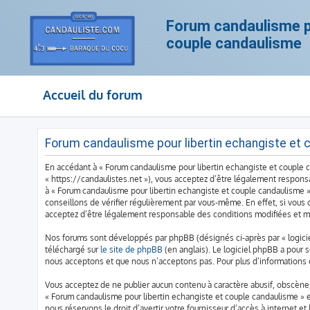
Forum candaulisme po
couple candaulisme
Accueil du forum
Forum candaulisme pour libertin echangiste et c
En accédant à « Forum candaulisme pour libertin echangiste et couple ca
« https://candaulistes.net »), vous acceptez d’être légalement responsa
à « Forum candaulisme pour libertin echangiste et couple candaulisme 
conseillons de vérifier régulièrement par vous-même. En effet, si vous 
acceptez d’être légalement responsable des conditions modifiées et mi
Nos forums sont développés par phpBB (désignés ci-après par « logiciel
téléchargé sur
le site de phpBB
(en anglais). Le logiciel phpBB a pour 
nous acceptons et que nous n’acceptons pas. Pour plus d’informations
Vous acceptez de ne publier aucun contenu à caractère abusif, obscène, 
« Forum candaulisme pour libertin echangiste et couple candaulisme » e
nous réservons le droit d’avertir votre fournisseur d’accès à internet et