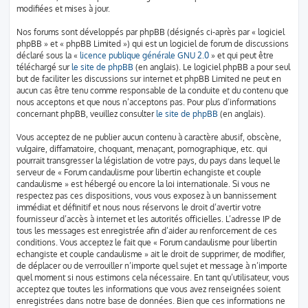
modifiées et mises à jour.
Nos forums sont développés par phpBB (désignés ci-après par « logiciel
phpBB » et « phpBB Limited ») qui est un logiciel de forum de discussions
déclaré sous la «
licence publique générale GNU 2.0
» et qui peut être
téléchargé sur
le site de phpBB
(en anglais). Le logiciel phpBB a pour seul
but de faciliter les discussions sur internet et phpBB Limited ne peut en
aucun cas être tenu comme responsable de la conduite et du contenu que
nous acceptons et que nous n’acceptons pas. Pour plus d’informations
concernant phpBB, veuillez consulter
le site de phpBB
(en anglais).
Vous acceptez de ne publier aucun contenu à caractère abusif, obscène,
vulgaire, diffamatoire, choquant, menaçant, pornographique, etc. qui
pourrait transgresser la législation de votre pays, du pays dans lequel le
serveur de « Forum candaulisme pour libertin echangiste et couple
candaulisme » est hébergé ou encore la loi internationale. Si vous ne
respectez pas ces dispositions, vous vous exposez à un bannissement
immédiat et définitif et nous nous réservons le droit d’avertir votre
fournisseur d’accès à internet et les autorités officielles. L’adresse IP de
tous les messages est enregistrée afin d’aider au renforcement de ces
conditions. Vous acceptez le fait que « Forum candaulisme pour libertin
echangiste et couple candaulisme » ait le droit de supprimer, de modifier,
de déplacer ou de verrouiller n’importe quel sujet et message à n’importe
quel moment si nous estimons cela nécessaire. En tant qu’utilisateur, vous
acceptez que toutes les informations que vous avez renseignées soient
enregistrées dans notre base de données. Bien que ces informations ne