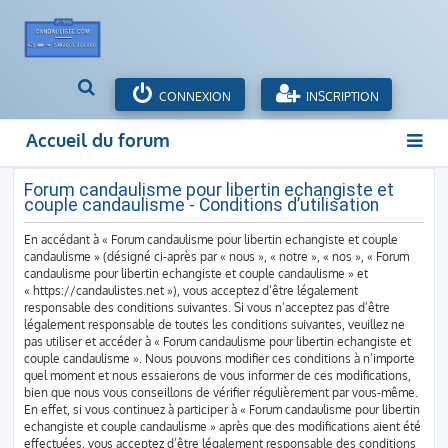
R
CONNEXION
INSCRIPTION
e
c
Accueil du forum
h
e
r
Forum candaulisme pour libertin echangiste et
couple candaulisme - Conditions d’utilisation
c
h
En accédant à « Forum candaulisme pour libertin echangiste et couple
e
candaulisme » (désigné ci-après par « nous », « notre », « nos », « Forum
r
candaulisme pour libertin echangiste et couple candaulisme » et
« https://candaulistes.net »), vous acceptez d’être légalement
responsable des conditions suivantes. Si vous n’acceptez pas d’être
légalement responsable de toutes les conditions suivantes, veuillez ne
pas utiliser et accéder à « Forum candaulisme pour libertin echangiste et
couple candaulisme ». Nous pouvons modifier ces conditions à n’importe
quel moment et nous essaierons de vous informer de ces modifications,
bien que nous vous conseillons de vérifier régulièrement par vous-même.
En effet, si vous continuez à participer à « Forum candaulisme pour libertin
echangiste et couple candaulisme » après que des modifications aient été
effectuées, vous acceptez d’être légalement responsable des conditions