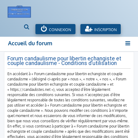
R
CONNEXION
INSCRIPTION
e
c
Accueil du forum
h
e
r
Forum candaulisme pour libertin echangiste et
couple candaulisme - Conditions d’utilisation
c
h
En accédant à « Forum candaulisme pour libertin echangiste et couple
e
candaulisme » (désigné ci-après par « nous », « notre », « nos », « Forum
r
candaulisme pour libertin echangiste et couple candaulisme » et
« https://candaulistes.net »), vous acceptez d’être légalement
responsable des conditions suivantes. Si vous n’acceptez pas d’être
légalement responsable de toutes les conditions suivantes, veuillez ne
pas utiliser et accéder à « Forum candaulisme pour libertin echangiste et
couple candaulisme ». Nous pouvons modifier ces conditions à n’importe
quel moment et nous essaierons de vous informer de ces modifications,
bien que nous vous conseillons de vérifier régulièrement par vous-même.
En effet, si vous continuez à participer à « Forum candaulisme pour libertin
echangiste et couple candaulisme » après que des modifications aient été
effectuées, vous acceptez d’être légalement responsable des conditions