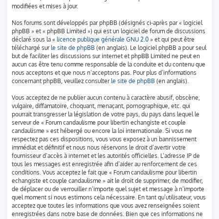
modifiées et mises à jour.
Nos forums sont développés par phpBB (désignés ci-après par « logiciel
phpBB » et « phpBB Limited ») qui est un logiciel de forum de discussions
déclaré sous la «
licence publique générale GNU 2.0
» et qui peut être
téléchargé sur
le site de phpBB
(en anglais). Le logiciel phpBB a pour seul
but de faciliter les discussions sur internet et phpBB Limited ne peut en
aucun cas être tenu comme responsable de la conduite et du contenu que
nous acceptons et que nous n’acceptons pas. Pour plus d’informations
concernant phpBB, veuillez consulter
le site de phpBB
(en anglais).
Vous acceptez de ne publier aucun contenu à caractère abusif, obscène,
vulgaire, diffamatoire, choquant, menaçant, pornographique, etc. qui
pourrait transgresser la législation de votre pays, du pays dans lequel le
serveur de « Forum candaulisme pour libertin echangiste et couple
candaulisme » est hébergé ou encore la loi internationale. Si vous ne
respectez pas ces dispositions, vous vous exposez à un bannissement
immédiat et définitif et nous nous réservons le droit d’avertir votre
fournisseur d’accès à internet et les autorités officielles. L’adresse IP de
tous les messages est enregistrée afin d’aider au renforcement de ces
conditions. Vous acceptez le fait que « Forum candaulisme pour libertin
echangiste et couple candaulisme » ait le droit de supprimer, de modifier,
de déplacer ou de verrouiller n’importe quel sujet et message à n’importe
quel moment si nous estimons cela nécessaire. En tant qu’utilisateur, vous
acceptez que toutes les informations que vous avez renseignées soient
enregistrées dans notre base de données. Bien que ces informations ne