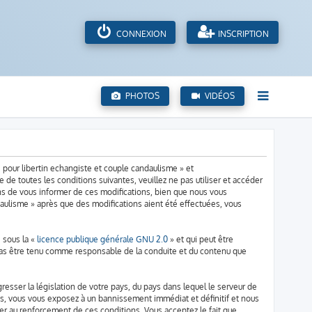
CONNEXION
INSCRIPTION
PHOTOS
VIDÉOS
 pour libertin echangiste et couple candaulisme » et
de toutes les conditions suivantes, veuillez ne pas utiliser et accéder
s de vous informer de ces modifications, bien que nous vous
daulisme » après que des modifications aient été effectuées, vous
 sous la «
licence publique générale GNU 2.0
» et qui peut être
n cas être tenu comme responsable de la conduite et du contenu que
resser la législation de votre pays, du pays dans lequel le serveur de
ns, vous vous exposez à un bannissement immédiat et définitif et nous
aider au renforcement de ces conditions. Vous acceptez le fait que