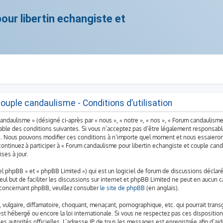
ur libertin echangiste et
ouple candaulisme - Conditions d’utilisation
ndaulisme » (désigné ci-après par « nous », « notre », « nos », « Forum candaulisme
ble des conditions suivantes. Si vous n’acceptez pas d’être légalement responsable 
». Nous pouvons modifier ces conditions à n’importe quel moment et nous essaieron
continuez à participer à « Forum candaulisme pour libertin echangiste et couple can
ses à jour.
 phpBB » et « phpBB Limited ») qui est un logiciel de forum de discussions déclaré
seul but de faciliter les discussions sur internet et phpBB Limited ne peut en aucu
 concernant phpBB, veuillez consulter
le site de phpBB
(en anglais).
vulgaire, diffamatoire, choquant, menaçant, pornographique, etc. qui pourrait transg
st hébergé ou encore la loi internationale. Si vous ne respectez pas ces dispositio
 les autorités officielles. L’adresse IP de tous les messages est enregistrée afin d’