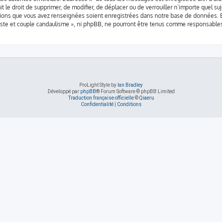
it le droit de supprimer, de modifier, de déplacer ou de verrouiller n’importe quel 
mations que vous avez renseignées soient enregistrées dans notre base de données. B
iste et couple candaulisme », ni phpBB, ne pourront être tenus comme responsables
ProLight Style by
Ian Bradley
Développé par
phpBB
® Forum Software © phpBB Limited
Traduction française officielle
©
Qiaeru
Confidentialité
|
Conditions