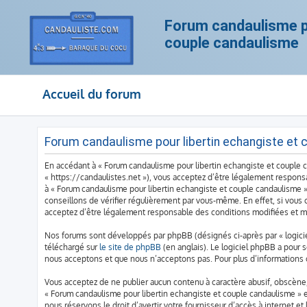
Forum candaulisme po
couple candaulisme
Accueil du forum
Forum candaulisme pour libertin echangiste et c
En accédant à « Forum candaulisme pour libertin echangiste et couple ca
« https://candaulistes.net »), vous acceptez d’être légalement responsa
à « Forum candaulisme pour libertin echangiste et couple candaulisme 
conseillons de vérifier régulièrement par vous-même. En effet, si vous 
acceptez d’être légalement responsable des conditions modifiées et mi
Nos forums sont développés par phpBB (désignés ci-après par « logiciel
téléchargé sur
le site de phpBB
(en anglais). Le logiciel phpBB a pour 
nous acceptons et que nous n’acceptons pas. Pour plus d’informations
Vous acceptez de ne publier aucun contenu à caractère abusif, obscène, 
« Forum candaulisme pour libertin echangiste et couple candaulisme » e
nous réservons le droit d’avertir votre fournisseur d’accès à internet et