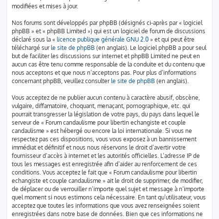
modifiées et mises à jour.
Nos forums sont développés par phpBB (désignés ci-après par « logiciel
phpBB » et « phpBB Limited ») qui est un logiciel de forum de discussions
déclaré sous la «
licence publique générale GNU 2.0
» et qui peut être
téléchargé sur
le site de phpBB
(en anglais). Le logiciel phpBB a pour seul
but de faciliter les discussions sur internet et phpBB Limited ne peut en
aucun cas être tenu comme responsable de la conduite et du contenu que
nous acceptons et que nous n’acceptons pas. Pour plus d’informations
concernant phpBB, veuillez consulter
le site de phpBB
(en anglais).
Vous acceptez de ne publier aucun contenu à caractère abusif, obscène,
vulgaire, diffamatoire, choquant, menaçant, pornographique, etc. qui
pourrait transgresser la législation de votre pays, du pays dans lequel le
serveur de « Forum candaulisme pour libertin echangiste et couple
candaulisme » est hébergé ou encore la loi internationale. Si vous ne
respectez pas ces dispositions, vous vous exposez à un bannissement
immédiat et définitif et nous nous réservons le droit d’avertir votre
fournisseur d’accès à internet et les autorités officielles. L’adresse IP de
tous les messages est enregistrée afin d’aider au renforcement de ces
conditions. Vous acceptez le fait que « Forum candaulisme pour libertin
echangiste et couple candaulisme » ait le droit de supprimer, de modifier,
de déplacer ou de verrouiller n’importe quel sujet et message à n’importe
quel moment si nous estimons cela nécessaire. En tant qu’utilisateur, vous
acceptez que toutes les informations que vous avez renseignées soient
enregistrées dans notre base de données. Bien que ces informations ne