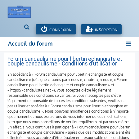
R
CONNEXION
INSCRIPTION
e
c
Accueil du forum
h
e
r
Forum candaulisme pour libertin echangiste et
couple candaulisme - Conditions d’utilisation
c
h
En accédant à « Forum candaulisme pour libertin echangiste et couple
e
candaulisme » (désigné ci-après par « nous », « notre », « nos », « Forum
r
candaulisme pour libertin echangiste et couple candaulisme » et
« https://candaulistes.net »), vous acceptez d’être légalement
responsable des conditions suivantes. Si vous n’acceptez pas d’être
légalement responsable de toutes les conditions suivantes, veuillez ne
pas utiliser et accéder à « Forum candaulisme pour libertin echangiste et
couple candaulisme ». Nous pouvons modifier ces conditions à n’importe
quel moment et nous essaierons de vous informer de ces modifications,
bien que nous vous conseillons de vérifier régulièrement par vous-même.
En effet, si vous continuez à participer à « Forum candaulisme pour libertin
echangiste et couple candaulisme » après que des modifications aient été
effectuées, vous acceptez d’être légalement responsable des conditions