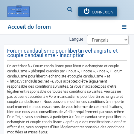
R
CONNEXION
e
c
Accueil du forum
h
e
Langue :
r
c
Forum candaulisme pour libertin echangiste et
h
couple candaulisme - Inscription
e
r
En accédant à « Forum candaulisme pour libertin echangiste et couple
candaulisme » (désigné ci-après par « nous », « notre », « nos », « Forum
candaulisme pour libertin echangiste et couple candaulisme » et
« https://candaulistes.net »), vous acceptez d’être légalement
responsable des conditions suivantes. Si vous n’acceptez pas d’être
légalement responsable de toutes les conditions suivantes, veuillez ne
pas utiliser et accéder à « Forum candaulisme pour libertin echangiste et
couple candaulisme ». Nous pouvons modifier ces conditions à n’importe
quel moment et nous essaierons de vous informer de ces modifications,
bien que nous vous conseillons de vérifier régulièrement par vous-même.
En effet, si vous continuez à participer à « Forum candaulisme pour libertin
echangiste et couple candaulisme » après que des modifications aient été
effectuées, vous acceptez d’être légalement responsable des conditions
modifiées et mises à jour.