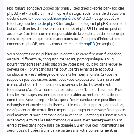
Nos forums sont développés par phpBB (désignés ci-après par « logiciel
phpBB » et « phpBB Limited ») qui est un logiciel de forum de discussions
déclaré sous la «
licence publique générale GNU 2.0
» et qui peut être
téléchargé sur
le site de phpBB
(en anglais). Le logiciel phpBB a pour seul
but de faciliter les discussions sur internet et phpBB Limited ne peut en
aucun cas être tenu comme responsable de la conduite et du contenu que
nous acceptons et que nous n’acceptons pas. Pour plus d’informations
concernant phpBB, veuillez consulter
le site de phpBB
(en anglais).
Vous acceptez de ne publier aucun contenu à caractère abusif, obscène,
vulgaire, diffamatoire, choquant, menaçant, pornographique, etc. qui
pourrait transgresser la législation de votre pays, du pays dans lequel le
serveur de « Forum candaulisme pour libertin echangiste et couple
candaulisme » est hébergé ou encore la loi internationale. Si vous ne
respectez pas ces dispositions, vous vous exposez à un bannissement
immédiat et définitif et nous nous réservons le droit d’avertir votre
fournisseur d’accès à internet et les autorités officielles. L’adresse IP de
tous les messages est enregistrée afin d’aider au renforcement de ces
conditions. Vous acceptez le fait que « Forum candaulisme pour libertin
echangiste et couple candaulisme » ait le droit de supprimer, de modifier,
de déplacer ou de verrouiller n’importe quel sujet et message à n’importe
quel moment si nous estimons cela nécessaire. En tant qu’utilisateur, vous
acceptez que toutes les informations que vous avez renseignées soient
enregistrées dans notre base de données. Bien que ces informations ne
seront pas diffusées à une tierce partie sans votre consentement, ni