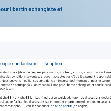
ur libertin echangiste et
ouple candaulisme - Inscription
ndaulisme » (désigné ci-après par « nous », « notre », « nos », « Forum candaulisme
ble des conditions suivantes. Si vous n’acceptez pas d’être légalement responsable 
». Nous pouvons modifier ces conditions à n’importe quel moment et nous essaieron
continuez à participer à « Forum candaulisme pour libertin echangiste et couple can
ses à jour.
 phpBB » et « phpBB Limited ») qui est un logiciel de forum de discussions déclaré
seul but de faciliter les discussions sur internet et phpBB Limited ne peut en aucu
 concernant phpBB, veuillez consulter
le site de phpBB
(en anglais).