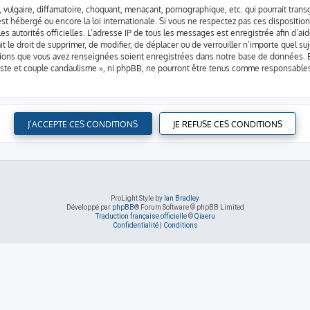
vulgaire, diffamatoire, choquant, menaçant, pornographique, etc. qui pourrait transg
st hébergé ou encore la loi internationale. Si vous ne respectez pas ces dispositio
 les autorités officielles. L’adresse IP de tous les messages est enregistrée afin d’
it le droit de supprimer, de modifier, de déplacer ou de verrouiller n’importe quel 
mations que vous avez renseignées soient enregistrées dans notre base de données. B
iste et couple candaulisme », ni phpBB, ne pourront être tenus comme responsables
ProLight Style by
Ian Bradley
Développé par
phpBB
® Forum Software © phpBB Limited
Traduction française officielle
©
Qiaeru
Confidentialité
|
Conditions