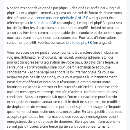
Nos forums sont développés par phpBB (désignés ci-après par « logiciel
phpBB » et « phpBB Limited ») qui est un logiciel de forum de discussions
déclaré sous la «
licence publique générale GNU 2.0
» et qui peut être
téléchargé sur
le site de phpBB
(en anglais). Le logiciel phpBB a pour seul
but de faciliter les discussions sur internet et phpBB Limited ne peut en
aucun cas être tenu comme responsable de la conduite et du contenu que
nous acceptons et que nous n’acceptons pas. Pour plus d’informations
concernant phpBB, veuillez consulter
le site de phpBB
(en anglais).
Vous acceptez de ne publier aucun contenu à caractère abusif, obscène,
vulgaire, diffamatoire, choquant, menaçant, pornographique, etc. qui
pourrait transgresser la législation de votre pays, du pays dans lequel le
serveur de « Forum candaulisme pour libertin echangiste et couple
candaulisme » est hébergé ou encore la loi internationale. Si vous ne
respectez pas ces dispositions, vous vous exposez à un bannissement
immédiat et définitif et nous nous réservons le droit d’avertir votre
fournisseur d’accès à internet et les autorités officielles. L’adresse IP de
tous les messages est enregistrée afin d’aider au renforcement de ces
conditions. Vous acceptez le fait que « Forum candaulisme pour libertin
echangiste et couple candaulisme » ait le droit de supprimer, de modifier,
de déplacer ou de verrouiller n’importe quel sujet et message à n’importe
quel moment si nous estimons cela nécessaire. En tant qu’utilisateur, vous
acceptez que toutes les informations que vous avez renseignées soient
enregistrées dans notre base de données. Bien que ces informations ne
seront pas diffusées à une tierce partie sans votre consentement, ni