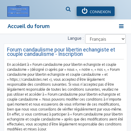
R
CONNEXION
e
c
Accueil du forum
h
e
Langue :
r
c
Forum candaulisme pour libertin echangiste et
h
couple candaulisme - Inscription
e
r
En accédant à « Forum candaulisme pour libertin echangiste et couple
candaulisme » (désigné ci-après par « nous », « notre », « nos », « Forum
candaulisme pour libertin echangiste et couple candaulisme » et
« https://candaulistes.net »), vous acceptez d’être légalement
responsable des conditions suivantes. Si vous n’acceptez pas d’être
légalement responsable de toutes les conditions suivantes, veuillez ne
pas utiliser et accéder à « Forum candaulisme pour libertin echangiste et
couple candaulisme ». Nous pouvons modifier ces conditions à n’importe
quel moment et nous essaierons de vous informer de ces modifications,
bien que nous vous conseillons de vérifier régulièrement par vous-même.
En effet, si vous continuez à participer à « Forum candaulisme pour libertin
echangiste et couple candaulisme » après que des modifications aient été
effectuées, vous acceptez d’être légalement responsable des conditions
modifiées et mises à jour.