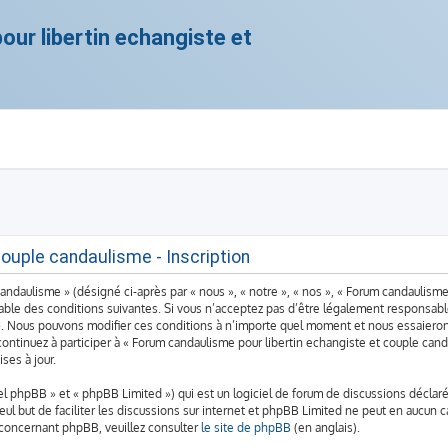
ur libertin echangiste et
ouple candaulisme - Inscription
ndaulisme » (désigné ci-après par « nous », « notre », « nos », « Forum candaulisme
ble des conditions suivantes. Si vous n’acceptez pas d’être légalement responsable 
». Nous pouvons modifier ces conditions à n’importe quel moment et nous essaieron
continuez à participer à « Forum candaulisme pour libertin echangiste et couple can
ses à jour.
 phpBB » et « phpBB Limited ») qui est un logiciel de forum de discussions déclaré
seul but de faciliter les discussions sur internet et phpBB Limited ne peut en aucu
 concernant phpBB, veuillez consulter
le site de phpBB
(en anglais).