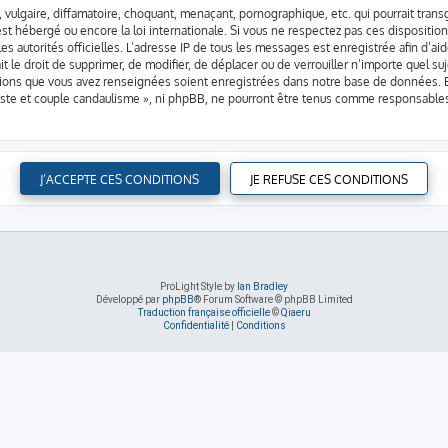
vulgaire, diffamatoire, choquant, menaçant, pornographique, etc. qui pourrait transg
st hébergé ou encore la loi internationale. Si vous ne respectez pas ces dispositio
 les autorités officielles. L’adresse IP de tous les messages est enregistrée afin d’
it le droit de supprimer, de modifier, de déplacer ou de verrouiller n’importe quel 
mations que vous avez renseignées soient enregistrées dans notre base de données. B
iste et couple candaulisme », ni phpBB, ne pourront être tenus comme responsables
ProLight Style by
Ian Bradley
Développé par
phpBB
® Forum Software © phpBB Limited
Traduction française officielle
©
Qiaeru
Confidentialité
|
Conditions