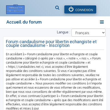
R
CONNEXION
e
c
Accueil du forum
h
e
Langue :
r
c
Forum candaulisme pour libertin echangiste et
h
couple candaulisme - Inscription
e
r
En accédant à « Forum candaulisme pour libertin echangiste et couple
candaulisme » (désigné ci-après par « nous », « notre », « nos », « Forum
candaulisme pour libertin echangiste et couple candaulisme » et
« https://candaulistes.net »), vous acceptez d’être légalement
responsable des conditions suivantes. Si vous n’acceptez pas d’être
légalement responsable de toutes les conditions suivantes, veuillez ne
pas utiliser et accéder à « Forum candaulisme pour libertin echangiste et
couple candaulisme ». Nous pouvons modifier ces conditions à n’importe
quel moment et nous essaierons de vous informer de ces modifications,
bien que nous vous conseillons de vérifier régulièrement par vous-même.
En effet, si vous continuez à participer à « Forum candaulisme pour libertin
echangiste et couple candaulisme » après que des modifications aient été
effectuées, vous acceptez d’être légalement responsable des conditions
modifiées et mises à jour.