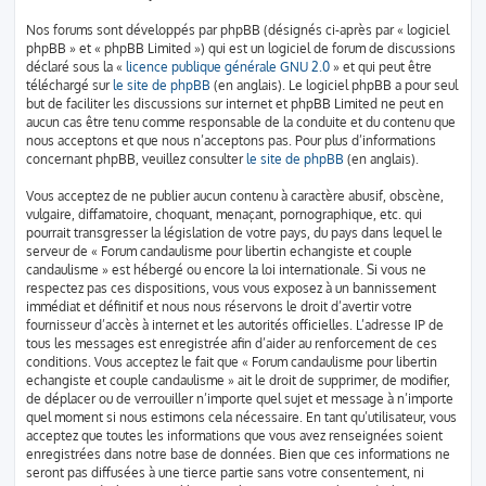
Nos forums sont développés par phpBB (désignés ci-après par « logiciel
phpBB » et « phpBB Limited ») qui est un logiciel de forum de discussions
déclaré sous la «
licence publique générale GNU 2.0
» et qui peut être
téléchargé sur
le site de phpBB
(en anglais). Le logiciel phpBB a pour seul
but de faciliter les discussions sur internet et phpBB Limited ne peut en
aucun cas être tenu comme responsable de la conduite et du contenu que
nous acceptons et que nous n’acceptons pas. Pour plus d’informations
concernant phpBB, veuillez consulter
le site de phpBB
(en anglais).
Vous acceptez de ne publier aucun contenu à caractère abusif, obscène,
vulgaire, diffamatoire, choquant, menaçant, pornographique, etc. qui
pourrait transgresser la législation de votre pays, du pays dans lequel le
serveur de « Forum candaulisme pour libertin echangiste et couple
candaulisme » est hébergé ou encore la loi internationale. Si vous ne
respectez pas ces dispositions, vous vous exposez à un bannissement
immédiat et définitif et nous nous réservons le droit d’avertir votre
fournisseur d’accès à internet et les autorités officielles. L’adresse IP de
tous les messages est enregistrée afin d’aider au renforcement de ces
conditions. Vous acceptez le fait que « Forum candaulisme pour libertin
echangiste et couple candaulisme » ait le droit de supprimer, de modifier,
de déplacer ou de verrouiller n’importe quel sujet et message à n’importe
quel moment si nous estimons cela nécessaire. En tant qu’utilisateur, vous
acceptez que toutes les informations que vous avez renseignées soient
enregistrées dans notre base de données. Bien que ces informations ne
seront pas diffusées à une tierce partie sans votre consentement, ni