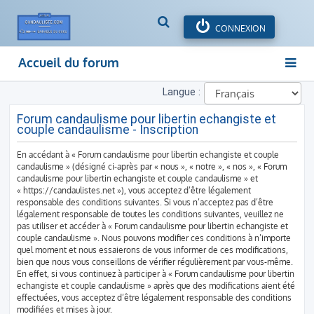
R
CONNEXION
e
c
Accueil du forum
h
e
Langue :
r
c
Forum candaulisme pour libertin echangiste et
h
couple candaulisme - Inscription
e
r
En accédant à « Forum candaulisme pour libertin echangiste et couple
candaulisme » (désigné ci-après par « nous », « notre », « nos », « Forum
candaulisme pour libertin echangiste et couple candaulisme » et
« https://candaulistes.net »), vous acceptez d’être légalement
responsable des conditions suivantes. Si vous n’acceptez pas d’être
légalement responsable de toutes les conditions suivantes, veuillez ne
pas utiliser et accéder à « Forum candaulisme pour libertin echangiste et
couple candaulisme ». Nous pouvons modifier ces conditions à n’importe
quel moment et nous essaierons de vous informer de ces modifications,
bien que nous vous conseillons de vérifier régulièrement par vous-même.
En effet, si vous continuez à participer à « Forum candaulisme pour libertin
echangiste et couple candaulisme » après que des modifications aient été
effectuées, vous acceptez d’être légalement responsable des conditions
modifiées et mises à jour.