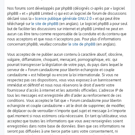
Nos forums sont développés par phpBB (désignés ci-après par « logiciel
phpBB » et « phpBB Limited ») qui est un logiciel de forum de discussions
déclaré sous la «
licence publique générale GNU 2.0
» et qui peut être
téléchargé sur
le site de phpBB
(en anglais). Le logiciel phpBB a pour seul
but de faciliter les discussions sur internet et phpBB Limited ne peut en
aucun cas être tenu comme responsable de la conduite et du contenu que
nous acceptons et que nous n’acceptons pas. Pour plus d’informations
concernant phpBB, veuillez consulter
le site de phpBB
(en anglais).
Vous acceptez de ne publier aucun contenu à caractère abusif, obscène,
vulgaire, diffamatoire, choquant, menaçant, pornographique, etc. qui
pourrait transgresser la législation de votre pays, du pays dans lequel le
serveur de « Forum candaulisme pour libertin echangiste et couple
candaulisme » est hébergé ou encore la loi internationale. Si vous ne
respectez pas ces dispositions, vous vous exposez à un bannissement
immédiat et définitif et nous nous réservons le droit d’avertir votre
fournisseur d’accès à internet et les autorités officielles. L’adresse IP de
tous les messages est enregistrée afin d’aider au renforcement de ces
conditions. Vous acceptez le fait que « Forum candaulisme pour libertin
echangiste et couple candaulisme » ait le droit de supprimer, de modifier,
de déplacer ou de verrouiller n’importe quel sujet et message à n’importe
quel moment si nous estimons cela nécessaire. En tant qu’utilisateur, vous
acceptez que toutes les informations que vous avez renseignées soient
enregistrées dans notre base de données. Bien que ces informations ne
seront pas diffusées à une tierce partie sans votre consentement, ni