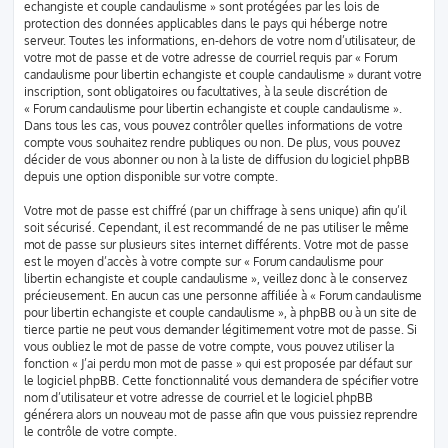
echangiste et couple candaulisme » sont protégées par les lois de
protection des données applicables dans le pays qui héberge notre
serveur. Toutes les informations, en-dehors de votre nom d’utilisateur, de
votre mot de passe et de votre adresse de courriel requis par « Forum
candaulisme pour libertin echangiste et couple candaulisme » durant votre
inscription, sont obligatoires ou facultatives, à la seule discrétion de
« Forum candaulisme pour libertin echangiste et couple candaulisme ».
Dans tous les cas, vous pouvez contrôler quelles informations de votre
compte vous souhaitez rendre publiques ou non. De plus, vous pouvez
décider de vous abonner ou non à la liste de diffusion du logiciel phpBB
depuis une option disponible sur votre compte.
Votre mot de passe est chiffré (par un chiffrage à sens unique) afin qu’il
soit sécurisé. Cependant, il est recommandé de ne pas utiliser le même
mot de passe sur plusieurs sites internet différents. Votre mot de passe
est le moyen d’accès à votre compte sur « Forum candaulisme pour
libertin echangiste et couple candaulisme », veillez donc à le conservez
précieusement. En aucun cas une personne affiliée à « Forum candaulisme
pour libertin echangiste et couple candaulisme », à phpBB ou à un site de
tierce partie ne peut vous demander légitimement votre mot de passe. Si
vous oubliez le mot de passe de votre compte, vous pouvez utiliser la
fonction « J’ai perdu mon mot de passe » qui est proposée par défaut sur
le logiciel phpBB. Cette fonctionnalité vous demandera de spécifier votre
nom d’utilisateur et votre adresse de courriel et le logiciel phpBB
générera alors un nouveau mot de passe afin que vous puissiez reprendre
le contrôle de votre compte.