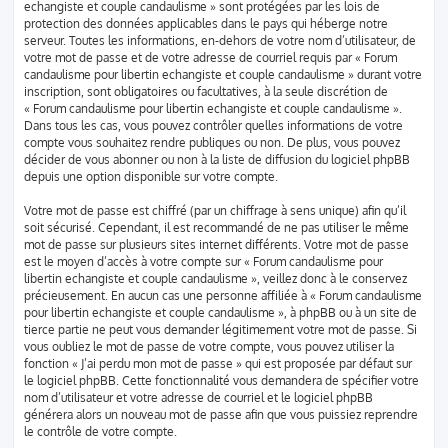
echangiste et couple candaulisme » sont protégées par les lois de
protection des données applicables dans le pays qui héberge notre
serveur. Toutes les informations, en-dehors de votre nom d’utilisateur, de
votre mot de passe et de votre adresse de courriel requis par « Forum
candaulisme pour libertin echangiste et couple candaulisme » durant votre
inscription, sont obligatoires ou facultatives, à la seule discrétion de
« Forum candaulisme pour libertin echangiste et couple candaulisme ».
Dans tous les cas, vous pouvez contrôler quelles informations de votre
compte vous souhaitez rendre publiques ou non. De plus, vous pouvez
décider de vous abonner ou non à la liste de diffusion du logiciel phpBB
depuis une option disponible sur votre compte.
Votre mot de passe est chiffré (par un chiffrage à sens unique) afin qu’il
soit sécurisé. Cependant, il est recommandé de ne pas utiliser le même
mot de passe sur plusieurs sites internet différents. Votre mot de passe
est le moyen d’accès à votre compte sur « Forum candaulisme pour
libertin echangiste et couple candaulisme », veillez donc à le conservez
précieusement. En aucun cas une personne affiliée à « Forum candaulisme
pour libertin echangiste et couple candaulisme », à phpBB ou à un site de
tierce partie ne peut vous demander légitimement votre mot de passe. Si
vous oubliez le mot de passe de votre compte, vous pouvez utiliser la
fonction « J’ai perdu mon mot de passe » qui est proposée par défaut sur
le logiciel phpBB. Cette fonctionnalité vous demandera de spécifier votre
nom d’utilisateur et votre adresse de courriel et le logiciel phpBB
générera alors un nouveau mot de passe afin que vous puissiez reprendre
le contrôle de votre compte.