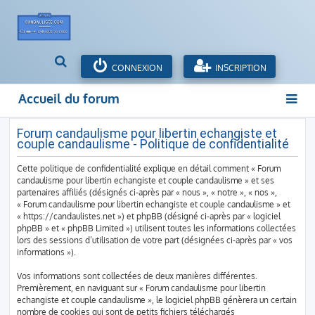
R
CONNEXION
INSCRIPTION
e
c
Accueil du forum
h
e
r
Forum candaulisme pour libertin echangiste et
couple candaulisme - Politique de confidentialité
c
h
Cette politique de confidentialité explique en détail comment « Forum
e
candaulisme pour libertin echangiste et couple candaulisme » et ses
r
partenaires affiliés (désignés ci-après par « nous », « notre », « nos »,
« Forum candaulisme pour libertin echangiste et couple candaulisme » et
« https://candaulistes.net ») et phpBB (désigné ci-après par « logiciel
phpBB » et « phpBB Limited ») utilisent toutes les informations collectées
lors des sessions d’utilisation de votre part (désignées ci-après par « vos
informations »).
Vos informations sont collectées de deux manières différentes.
Premièrement, en naviguant sur « Forum candaulisme pour libertin
echangiste et couple candaulisme », le logiciel phpBB génèrera un certain
nombre de cookies qui sont de petits fichiers téléchargés