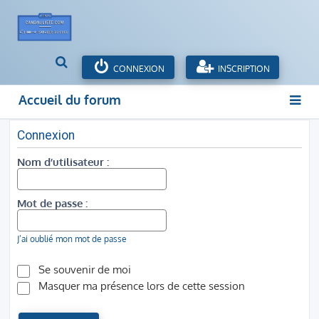
R
CONNEXION
INSCRIPTION
e
c
Accueil du forum
h
e
r
Connexion
c
Nom d’utilisateur :
h
e
r
Mot de passe :
J’ai oublié mon mot de passe
Se souvenir de moi
Masquer ma présence lors de cette session