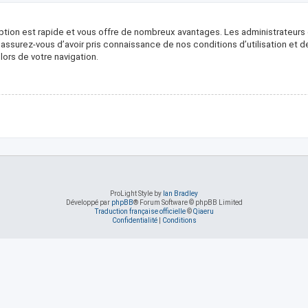
ription est rapide et vous offre de nombreux avantages. Les administrateur
, assurez-vous d’avoir pris connaissance de nos conditions d’utilisation et 
ors de votre navigation.
ProLight Style by
Ian Bradley
Développé par
phpBB
® Forum Software © phpBB Limited
Traduction française officielle
©
Qiaeru
Confidentialité
|
Conditions