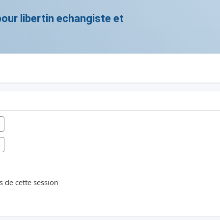
ur libertin echangiste et
 de cette session