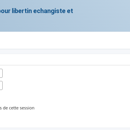
ur libertin echangiste et
 de cette session