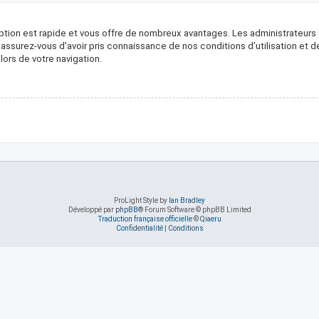
ription est rapide et vous offre de nombreux avantages. Les administrateur
, assurez-vous d’avoir pris connaissance de nos conditions d’utilisation et 
ors de votre navigation.
ProLight Style by
Ian Bradley
Développé par
phpBB
® Forum Software © phpBB Limited
Traduction française officielle
©
Qiaeru
Confidentialité
|
Conditions