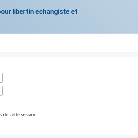
ur libertin echangiste et
 de cette session