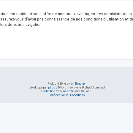
ription est rapide et vous offre de nombreux avantages. Les administrateur
, assurez-vous d’avoir pris connaissance de nos conditions d’utilisation et 
ors de votre navigation.
ProLight Style by
Ian Bradley
Développé par
phpBB
® Forum Software © phpBB Limited
Traduction française officielle
©
Qiaeru
Confidentialité
|
Conditions