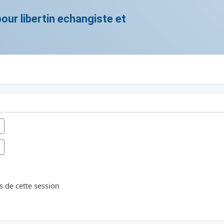
ur libertin echangiste et
 de cette session