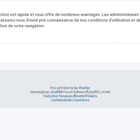
ription est rapide et vous offre de nombreux avantages. Les administrateur
, assurez-vous d’avoir pris connaissance de nos conditions d’utilisation et 
ors de votre navigation.
ProLight Style by
Ian Bradley
Développé par
phpBB
® Forum Software © phpBB Limited
Traduction française officielle
©
Qiaeru
Confidentialité
|
Conditions