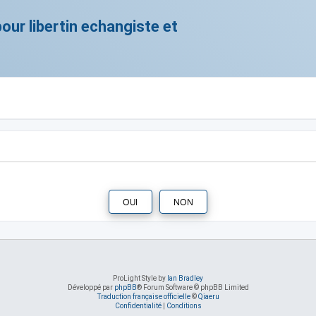
ur libertin echangiste et
ProLight Style by
Ian Bradley
Développé par
phpBB
® Forum Software © phpBB Limited
Traduction française officielle
©
Qiaeru
Confidentialité
|
Conditions