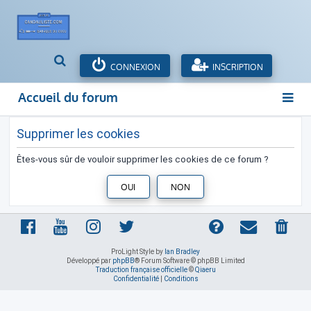
R
CONNEXION
INSCRIPTION
e
c
Accueil du forum
h
e
r
Supprimer les cookies
c
h
Êtes-vous sûr de vouloir supprimer les cookies de ce forum ?
e
r
ProLight Style by
Ian Bradley
Développé par
phpBB
® Forum Software © phpBB Limited
Traduction française officielle
©
Qiaeru
Confidentialité
|
Conditions