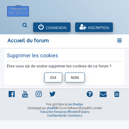
R
CONNEXION
INSCRIPTION
e
c
Accueil du forum
h
e
r
Supprimer les cookies
c
h
Êtes-vous sûr de vouloir supprimer les cookies de ce forum ?
e
r
ProLight Style by
Ian Bradley
Développé par
phpBB
® Forum Software © phpBB Limited
Traduction française officielle
©
Qiaeru
Confidentialité
|
Conditions