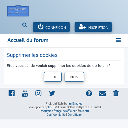
R
CONNEXION
INSCRIPTION
e
c
Accueil du forum
h
e
r
Supprimer les cookies
c
h
Êtes-vous sûr de vouloir supprimer les cookies de ce forum ?
e
r
ProLight Style by
Ian Bradley
Développé par
phpBB
® Forum Software © phpBB Limited
Traduction française officielle
©
Qiaeru
Confidentialité
|
Conditions