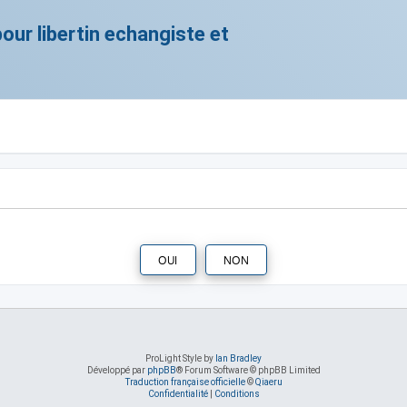
ur libertin echangiste et
ProLight Style by
Ian Bradley
Développé par
phpBB
® Forum Software © phpBB Limited
Traduction française officielle
©
Qiaeru
Confidentialité
|
Conditions