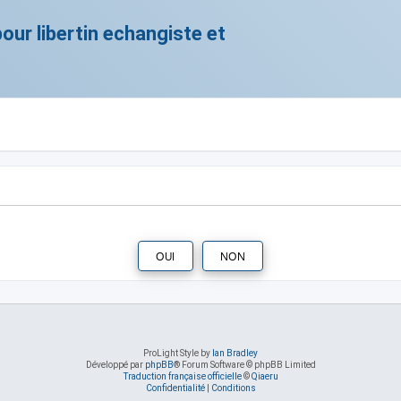
ur libertin echangiste et
ProLight Style by
Ian Bradley
Développé par
phpBB
® Forum Software © phpBB Limited
Traduction française officielle
©
Qiaeru
Confidentialité
|
Conditions