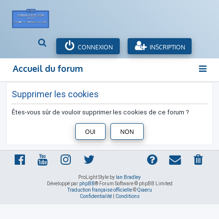
R
CONNEXION
INSCRIPTION
e
c
Accueil du forum
h
e
r
Supprimer les cookies
c
h
Êtes-vous sûr de vouloir supprimer les cookies de ce forum ?
e
r
ProLight Style by
Ian Bradley
Développé par
phpBB
® Forum Software © phpBB Limited
Traduction française officielle
©
Qiaeru
Confidentialité
|
Conditions