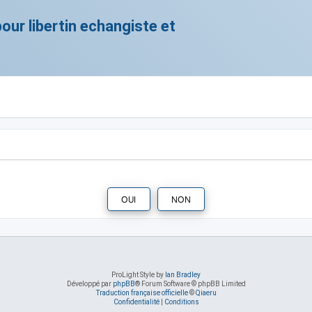
ur libertin echangiste et
ProLight Style by
Ian Bradley
Développé par
phpBB
® Forum Software © phpBB Limited
Traduction française officielle
©
Qiaeru
Confidentialité
|
Conditions