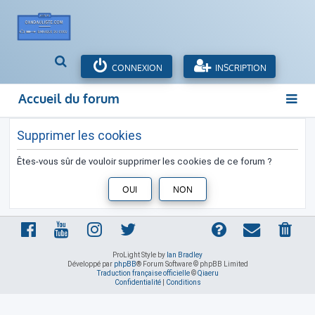
R
CONNEXION
INSCRIPTION
e
c
Accueil du forum
h
e
r
Supprimer les cookies
c
h
Êtes-vous sûr de vouloir supprimer les cookies de ce forum ?
e
r
ProLight Style by
Ian Bradley
Développé par
phpBB
® Forum Software © phpBB Limited
Traduction française officielle
©
Qiaeru
Confidentialité
|
Conditions