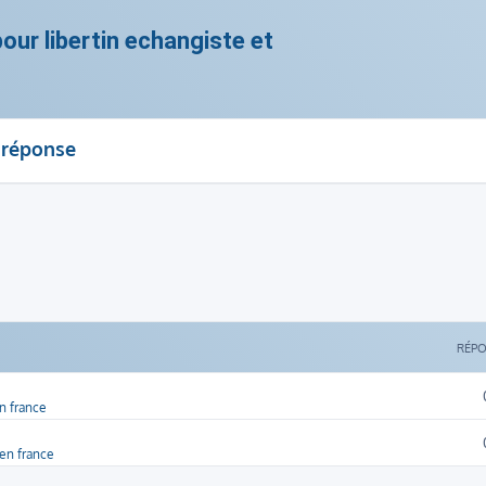
ur libertin echangiste et
 réponse
RÉP
en france
'en france