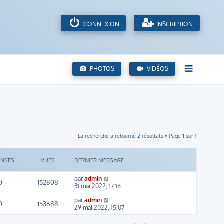
CONNEXION
INSCRIPTION
PHOTOS
VIDÉOS
La recherche a retourné 2 résultats • Page
1
sur
1
ONSES
VUES
DERNIER MESSAGE
par
admin
0
152808
31 mai 2022, 17:16
par
admin
0
153688
29 mai 2022, 15:07