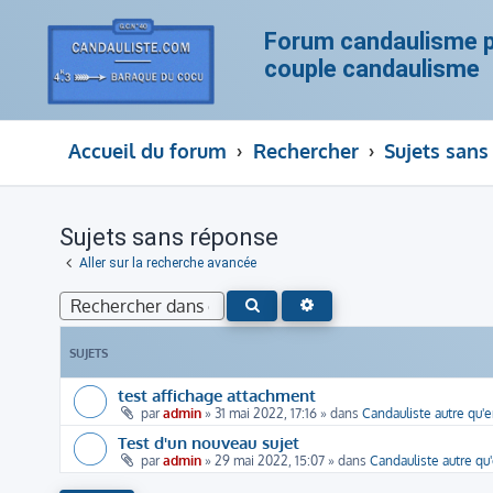
Forum candaulisme po
couple candaulisme
Accueil du forum
Rechercher
Sujets sans
Sujets sans réponse
Aller sur la recherche avancée
RECHERCHE AVANCÉE
RECHERCHER
SUJETS
test affichage attachment
par
admin
»
31 mai 2022, 17:16
» dans
Candauliste autre qu'
Test d'un nouveau sujet
par
admin
»
29 mai 2022, 15:07
» dans
Candauliste autre qu