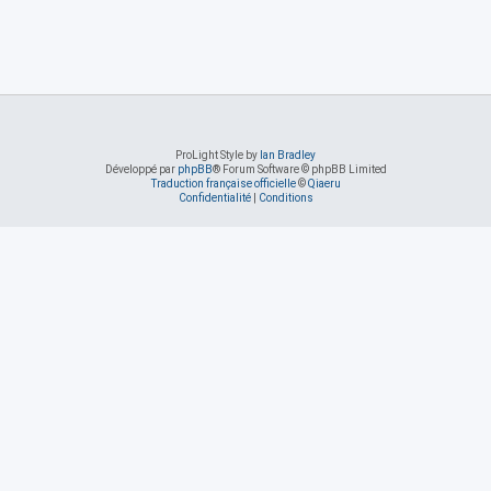
ProLight Style by
Ian Bradley
Développé par
phpBB
® Forum Software © phpBB Limited
Traduction française officielle
©
Qiaeru
Confidentialité
|
Conditions