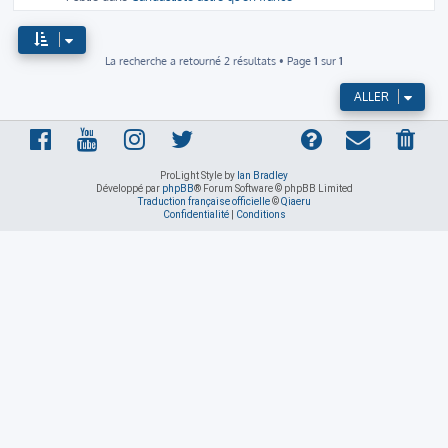
La recherche a retourné 2 résultats • Page
1
sur
1
ALLER
ProLight Style by
Ian Bradley
Développé par
phpBB
® Forum Software © phpBB Limited
Traduction française officielle
©
Qiaeru
Confidentialité
|
Conditions