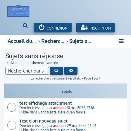
R
CONNEXION
INSCRIPTION
e
c
Accueil du forum
Rechercher
Sujets sans réponse
h
e
Sujets sans réponse
r
c
Aller sur la recherche avancée
h
RECHERCHE AVANCÉE
RECHERCHER
e
r
La recherche a retourné 2 résultats • Page
1
sur
1
Sujets
test affichage attachment
Dernier message par
admin
«
31 mai 2022, 17:16
Publié dans
Candauliste autre qu'en france
Test d'un nouveau sujet
Dernier message par
admin
«
29 mai 2022, 15:07
Publié dans
Candauliste autre qu'en france