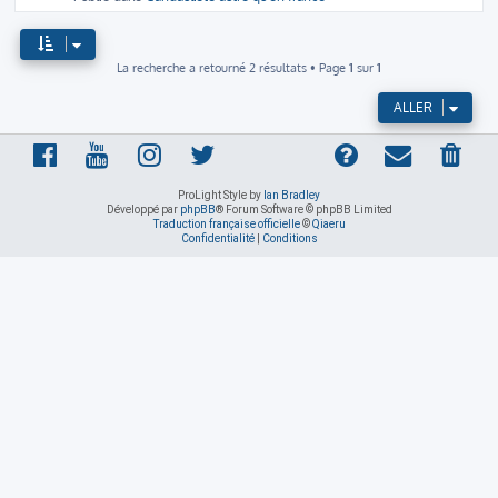
La recherche a retourné 2 résultats • Page
1
sur
1
ALLER
ProLight Style by
Ian Bradley
Développé par
phpBB
® Forum Software © phpBB Limited
Traduction française officielle
©
Qiaeru
Confidentialité
|
Conditions