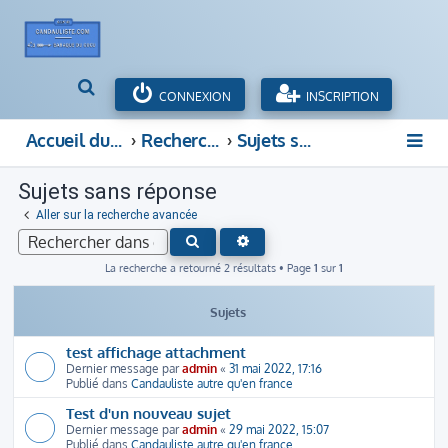
R
CONNEXION
INSCRIPTION
e
c
Accueil du forum
Rechercher
Sujets sans réponse
h
e
Sujets sans réponse
r
c
Aller sur la recherche avancée
h
RECHERCHE AVANCÉE
RECHERCHER
e
r
La recherche a retourné 2 résultats • Page
1
sur
1
Sujets
test affichage attachment
Dernier message par
admin
«
31 mai 2022, 17:16
Publié dans
Candauliste autre qu'en france
Test d'un nouveau sujet
Dernier message par
admin
«
29 mai 2022, 15:07
Publié dans
Candauliste autre qu'en france