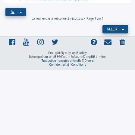
La recherche a retourné 2 résultats • Page
1
sur
1
ALLER
ProLight Style by
Ian Bradley
Développé par
phpBB
® Forum Software © phpBB Limited
Traduction française officielle
©
Qiaeru
Confidentialité
|
Conditions