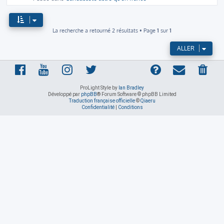
La recherche a retourné 2 résultats • Page
1
sur
1
ALLER
ProLight Style by
Ian Bradley
Développé par
phpBB
® Forum Software © phpBB Limited
Traduction française officielle
©
Qiaeru
Confidentialité
|
Conditions