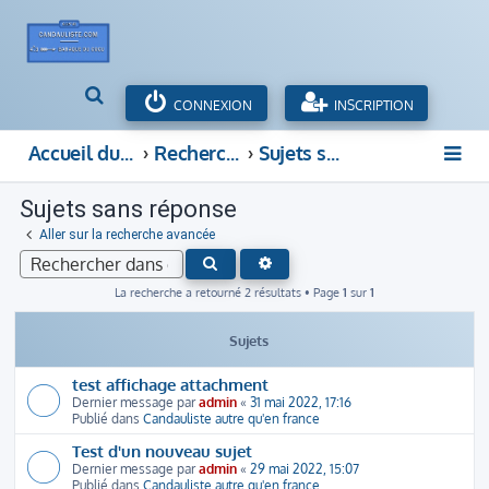
R
CONNEXION
INSCRIPTION
e
c
Accueil du forum
Rechercher
Sujets sans réponse
h
e
Sujets sans réponse
r
c
Aller sur la recherche avancée
h
RECHERCHE AVANCÉE
RECHERCHER
e
r
La recherche a retourné 2 résultats • Page
1
sur
1
Sujets
test affichage attachment
Dernier message par
admin
«
31 mai 2022, 17:16
Publié dans
Candauliste autre qu'en france
Test d'un nouveau sujet
Dernier message par
admin
«
29 mai 2022, 15:07
Publié dans
Candauliste autre qu'en france