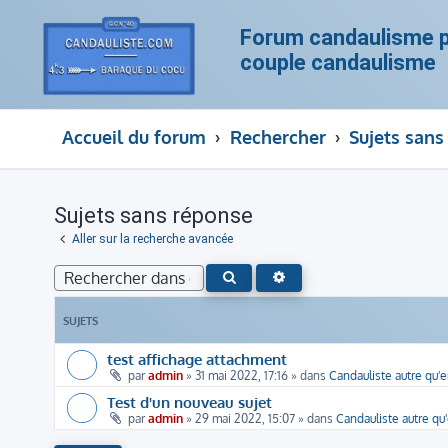
Forum candaulisme po
couple candaulisme
Accueil du forum
Rechercher
Sujets sans
Sujets sans réponse
Aller sur la recherche avancée
RECHERCHE AVANCÉE
RECHERCHER
SUJETS
test affichage attachment
par
admin
»
31 mai 2022, 17:16
» dans
Candauliste autre qu'
Test d'un nouveau sujet
par
admin
»
29 mai 2022, 15:07
» dans
Candauliste autre qu