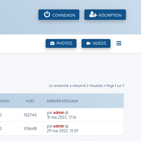
CONNEXION
INSCRIPTION
PHOTOS
VIDÉOS
La recherche a retourné 2 résultats • Page
1
sur
1
ONSES
VUES
DERNIER MESSAGE
par
admin
0
152745
31 mai 2022, 17:16
par
admin
0
153648
29 mai 2022, 15:07