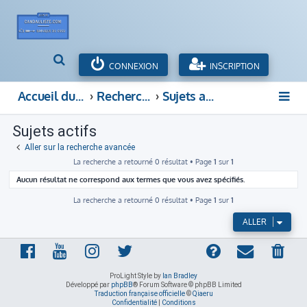
R
CONNEXION
INSCRIPTION
e
c
Accueil du forum
Rechercher
Sujets actifs
h
e
Sujets actifs
r
c
Aller sur la recherche avancée
h
La recherche a retourné 0 résultat • Page
1
sur
1
e
Aucun résultat ne correspond aux termes que vous avez spécifiés.
r
La recherche a retourné 0 résultat • Page
1
sur
1
ALLER
ProLight Style by
Ian Bradley
Développé par
phpBB
® Forum Software © phpBB Limited
Traduction française officielle
©
Qiaeru
Confidentialité
|
Conditions