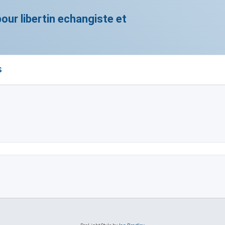
ur libertin echangiste et
s