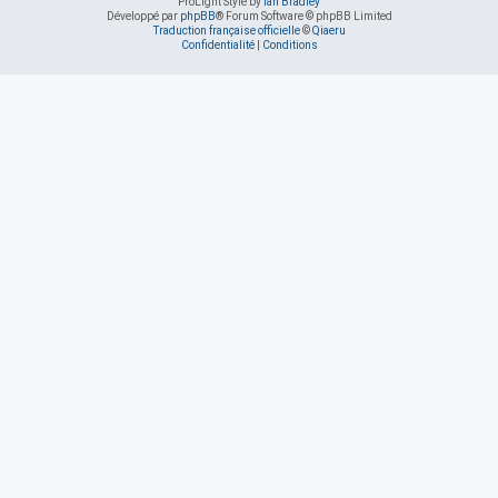
ProLight Style by
Ian Bradley
Développé par
phpBB
® Forum Software © phpBB Limited
Traduction française officielle
©
Qiaeru
Confidentialité
|
Conditions