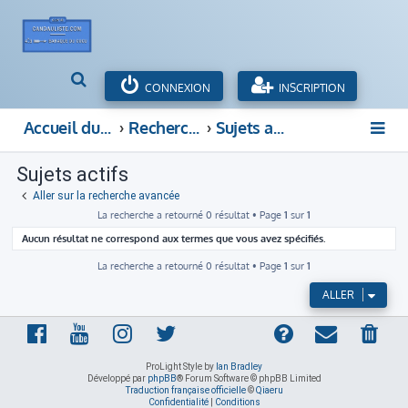
R
CONNEXION
INSCRIPTION
e
c
Accueil du forum
Rechercher
Sujets actifs
h
e
Sujets actifs
r
c
Aller sur la recherche avancée
h
La recherche a retourné 0 résultat • Page
1
sur
1
e
Aucun résultat ne correspond aux termes que vous avez spécifiés.
r
La recherche a retourné 0 résultat • Page
1
sur
1
ALLER
ProLight Style by
Ian Bradley
Développé par
phpBB
® Forum Software © phpBB Limited
Traduction française officielle
©
Qiaeru
Confidentialité
|
Conditions