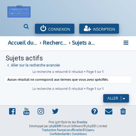
R
CONNEXION
INSCRIPTION
e
c
Accueil du forum
Rechercher
Sujets actifs
h
e
Sujets actifs
r
c
Aller sur la recherche avancée
h
La recherche a retourné 0 résultat • Page
1
sur
1
e
Aucun résultat ne correspond aux termes que vous avez spécifiés.
r
La recherche a retourné 0 résultat • Page
1
sur
1
ALLER
ProLight Style by
Ian Bradley
Développé par
phpBB
® Forum Software © phpBB Limited
Traduction française officielle
©
Qiaeru
Confidentialité
|
Conditions