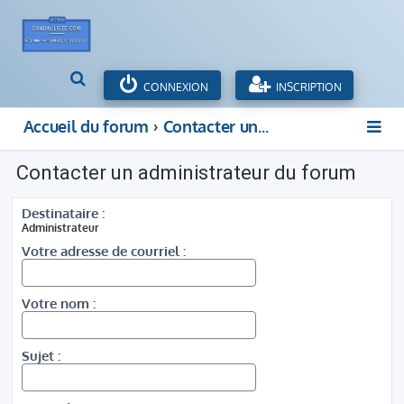
R
CONNEXION
INSCRIPTION
e
c
Accueil du forum
Contacter un administrateur du forum
h
e
Contacter un administrateur du forum
r
c
h
Destinataire :
e
Administrateur
r
Votre adresse de courriel :
Votre nom :
Sujet :