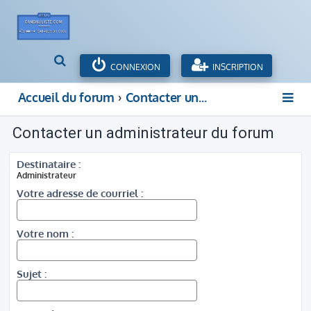
R
CONNEXION
INSCRIPTION
e
c
Accueil du forum
Contacter un administrateur du forum
h
e
Contacter un administrateur du forum
r
c
h
Destinataire :
e
Administrateur
r
Votre adresse de courriel :
Votre nom :
Sujet :