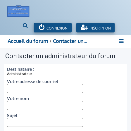
R
CONNEXION
INSCRIPTION
e
c
Accueil du forum
Contacter un administrateur du forum
h
e
Contacter un administrateur du forum
r
c
h
Destinataire :
e
Administrateur
r
Votre adresse de courriel :
Votre nom :
Sujet :