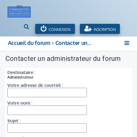
R
CONNEXION
INSCRIPTION
e
c
Accueil du forum
Contacter un administrateur du forum
h
e
Contacter un administrateur du forum
r
c
h
Destinataire :
e
Administrateur
r
Votre adresse de courriel :
Votre nom :
Sujet :