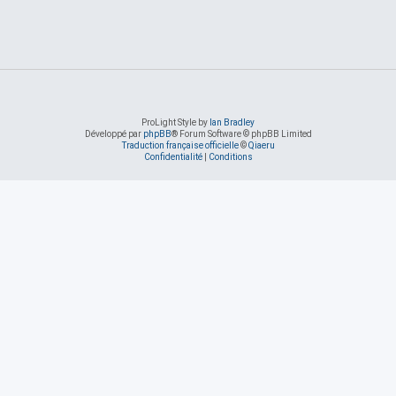
ProLight Style by
Ian Bradley
Développé par
phpBB
® Forum Software © phpBB Limited
Traduction française officielle
©
Qiaeru
Confidentialité
|
Conditions