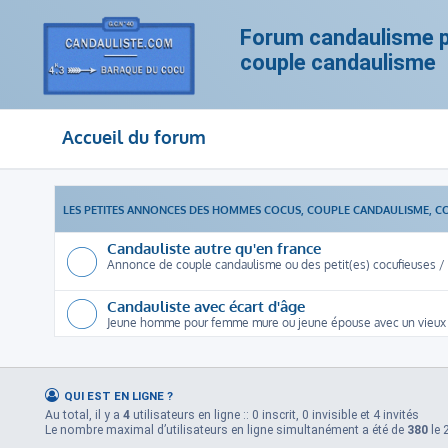
Forum candaulisme po
couple candaulisme
Accueil du forum
LES PETITES ANNONCES DES HOMMES COCUS, COUPLE CANDAULISME, C
Candauliste autre qu'en france
Annonce de couple candaulisme ou des petit(es) cocufieuses / c
Candauliste avec écart d'âge
Jeune homme pour femme mure ou jeune épouse avec un vieux
QUI EST EN LIGNE ?
Au total, il y a
4
utilisateurs en ligne :: 0 inscrit, 0 invisible et 4 invités
Le nombre maximal d’utilisateurs en ligne simultanément a été de
380
le 