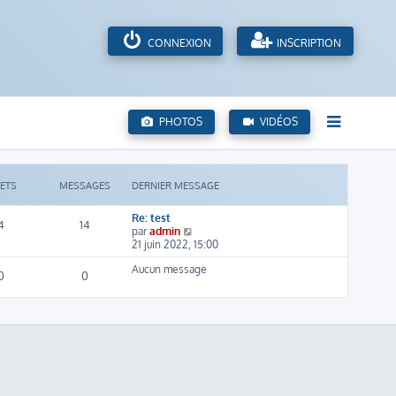
CONNEXION
INSCRIPTION
PHOTOS
VIDÉOS
JETS
MESSAGES
DERNIER MESSAGE
Re: test
4
14
C
par
admin
o
21 juin 2022, 15:00
n
Aucun message
s
0
0
u
l
t
e
r
l
e
d
e