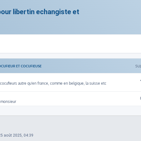
ur libertin echangiste et
OCUFIEUR ET COCUFIEUSE
SU
ocufieurs autre qu'en france, comme en belgique, la suisse etc
 monsieur
25 août 2025, 04:39