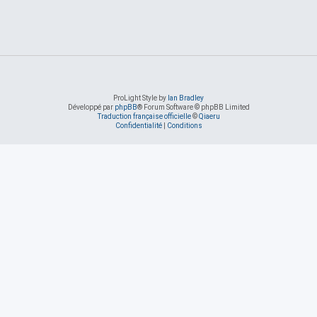
ProLight Style by
Ian Bradley
Développé par
phpBB
® Forum Software © phpBB Limited
Traduction française officielle
©
Qiaeru
Confidentialité
|
Conditions