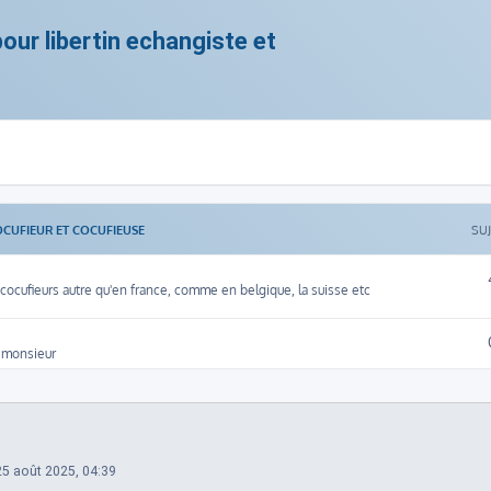
ur libertin echangiste et
OCUFIEUR ET COCUFIEUSE
SU
ocufieurs autre qu'en france, comme en belgique, la suisse etc
 monsieur
25 août 2025, 04:39