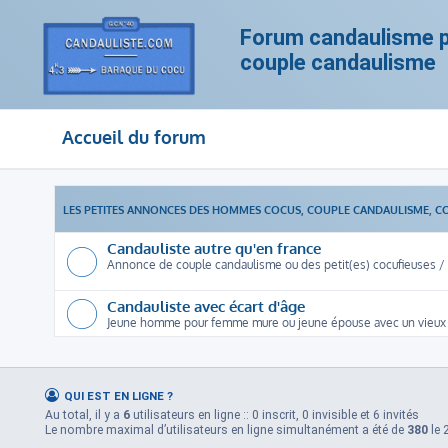
Forum candaulisme po
couple candaulisme
Accueil du forum
LES PETITES ANNONCES DES HOMMES COCUS, COUPLE CANDAULISME, C
Candauliste autre qu'en france
Annonce de couple candaulisme ou des petit(es) cocufieuses / c
Candauliste avec écart d'âge
Jeune homme pour femme mure ou jeune épouse avec un vieux
QUI EST EN LIGNE ?
Au total, il y a
6
utilisateurs en ligne :: 0 inscrit, 0 invisible et 6 invités
Le nombre maximal d’utilisateurs en ligne simultanément a été de
380
le 