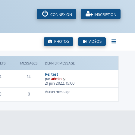
CONNEXION
INSCRIPTION
PHOTOS
VIDÉOS
JETS
MESSAGES
DERNIER MESSAGE
Re: test
4
14
C
par
admin
o
21 juin 2022, 15:00
n
Aucun message
s
0
0
u
l
t
e
r
l
e
d
e